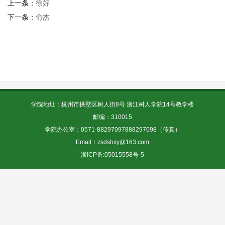
上一条：
徐好
下一条：
俞杰
学院地址：杭州市拱墅区树人街8号 浙江树人学院14号教学楼
邮编：310015
学院办公室：0571-88297097888297098（传真）
Email：zsdshxy@163.com
浙ICP备:05015558号-5