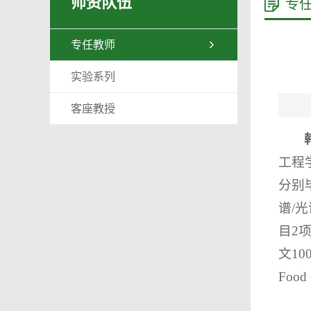
师资队伍
专
专任教师
实验系列
客座教授
工程
分别
谱/
目2
文100
Food