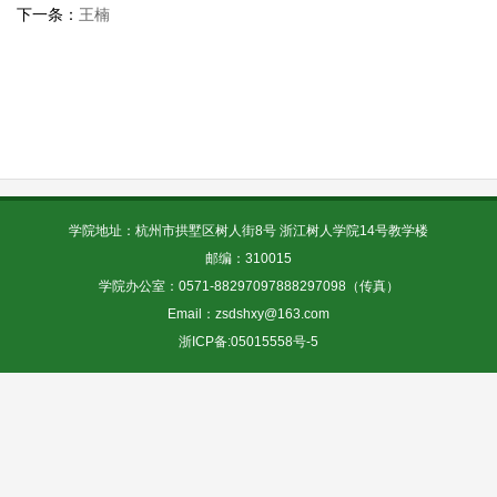
下一条：
王楠
学院地址：杭州市拱墅区树人街8号 浙江树人学院14号教学楼
邮编：310015
学院办公室：0571-88297097888297098（传真）
Email：zsdshxy@163.com
浙ICP备:05015558号-5