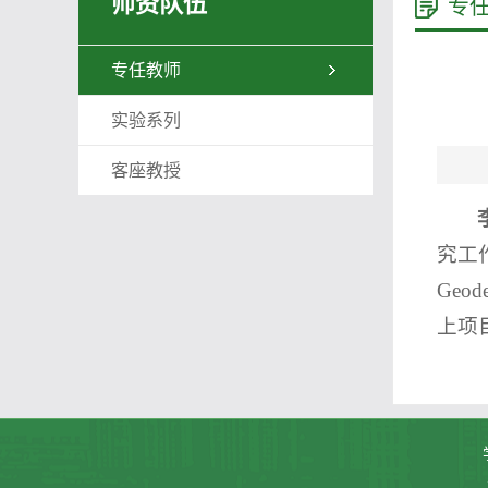
师资队伍
专
专任教师
实验系列
客座教授
究工
Ge
上项