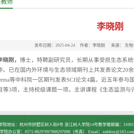
任教师
李晓刚
发布日期：2025-04-24 作者：李晓刚 来源： 
李晓刚，
博士，特聘副研究员，长期从事受损生态系统
作。已在国内外环境与生态领域期刊上共发表论文20余篇，
oderma等中科院一区期刊发表SCI论文4篇。近五年
目等3项，主持校级课题一项。主讲课程《生态监测与
学院地址：杭州市拱墅区树人街8号 浙江树人学院14号教学楼邮编：31001
学院办公室：0571-88297097888297098（传真） Email：zsdshxy@163.co