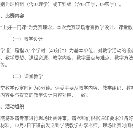
组别为理科组（含
07理学）或工科组（含08工学，09农学）。
二、比赛内容
以
“上好一门课”为竞赛理念，本次竞赛现场考查教学设计、课堂
（一）教学设计
教学设计是指以
1个学时
（
4
0
分钟）
为基本单位，对教学活动的设
标、教学思想、课程资源、教学内容、教学重点与难点、教学方
业等。
（二）课堂教学
课堂教学设定时间为
8分钟。评委主要从教学内容、教学组织、教
学内容要与提交的教学设计内容对应、一致。
三、活动组织
学院将邀请专家进行现场比赛评审。请老师们根据通知要求准备
等材料，
12月2日下班前发送到学院教学办李老师
。现场比赛时间