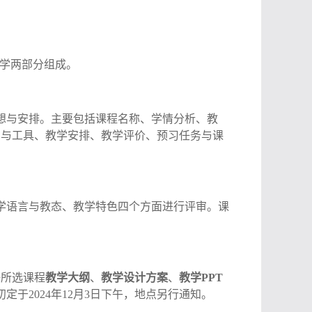
教学两部分组成。
想与安排。主要包括课程名称、学情分析、教
法与工具、教学安排、教学评价、预习任务与课
学语言与教态、教学特色四个方面进行评审。课
好所选课程
教学大纲
、
教学设计方案
、
教学
PPT
初定于
202
4
年
12
月
3
日
下午
，地点另行通知。