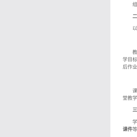
学目
后作
堂教
课件