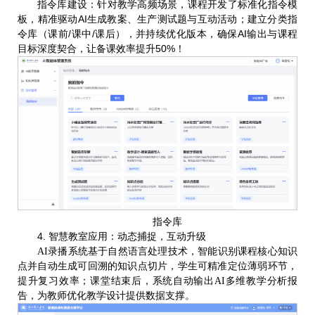
指令库建设
针对教学高频场景，
开发了标准化指令模
：
课程
板
精准驱动AI生成教案、
与互动活动；建立分类指
，
生产测试题
令库（课前/课中/课后），并持续优化版本，确保AI输出与课程
目标深度契合，让备课效率提升50%！
指令库
4. 智慧教室应用：动态捕捉，互动升级
AI录播系统基于自然语言处理技术，智能识别课程核心知识
点并自动生成可回溯的
知识点
切片，学生可精准定位薄弱环节，
提升复习效率；课堂结束后，系统
自动
输出
AI
多维教学分析报
告，为教师优化教学设计提供数据支撑。