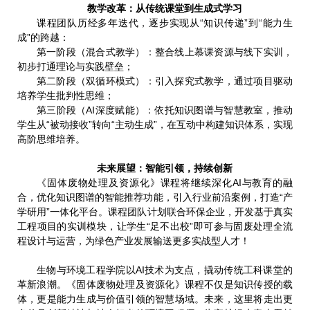
教学改革：从传统课堂到生成式学习
课程团队历经多年迭代，逐步实现从“知识传递”到“能力生
成”的跨越：
第一阶段（混合式教学）：整合线上慕课资源与线下实训，
初步打通理论与实践壁垒；
第二阶段（双循环模式）：引入探究式教学，通过项目驱动
培养学生批判性思维；
第三阶段（AI深度赋能）：依托知识图谱与智慧教室，推动
学生从“被动接收”转向“主动生成”，在互动中构建知识体系，实现
高阶思维培养。
未来展望：智能引领，持续创新
《固体废物处理及资源化》课程将继续深化AI与教育的融
合，优化知识图谱的智能推荐功能，引入行业前沿案例，打造“产
学研用”一体化平台。课程团队计划联合环保企业，开发基于真实
工程项目的实训模块，让学生“足不出校”即可参与固废处理全流
程设计与运营，为绿色产业发展输送更多实战型人才！
以AI技术为支点，撬动传统工科课堂的
生物与环境工程学院
革新浪潮。《固体废物处理及资源化》课程不仅是知识传授的载
体，更是能力生成与价值引领的智慧场域。未来，这里将走出更